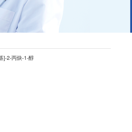
基]-2-丙炔-1-醇