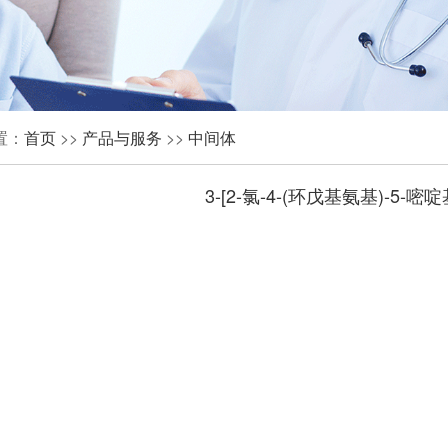
置：
首页
>>
产品与服务
>>
中间体
3-[2-氯-4-(环戊基氨基)-5-嘧啶